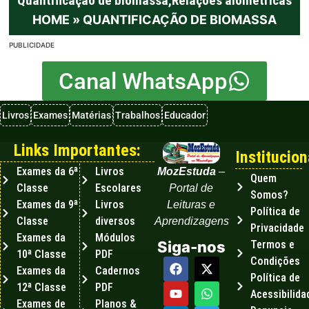
Quantificação de biomassa
,
Relações alométricas
HOME
»
QUANTIFICAÇÃO DE BIOMASSA
PUBLICIDADE
Canal WhatsApp
Livros
Exames
Matérias
Trabalhos
Educador
Links Importantes:
Institucion
Exames da 6ª
Livros
MozEstuda
–
Quem
Classe
Escolares
Portal de
Somos?
Exames da 9ª
Livros
Leituras e
Política de
Classe
diversos
Aprendizagens
Privacidade
Exames da
Módulos
Termos e
Siga-nos
10ª Classe
PDF
Condições
Exames da
Cadernos
Política de
12ª Classe
PDF
Acessibilida
Exames de
Planos &