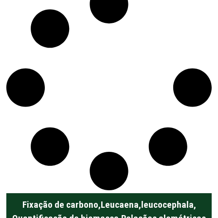
Fixação de carbono
,
Leucaena
,
leucocephala
,