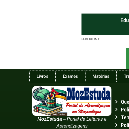
Edu
PUBLICIDADE
Livros
Exames
Matérias
Tr
Qu
Pol
Ter
MozEstuda
– Portal de Leituras e
Pol
Aprendizagens