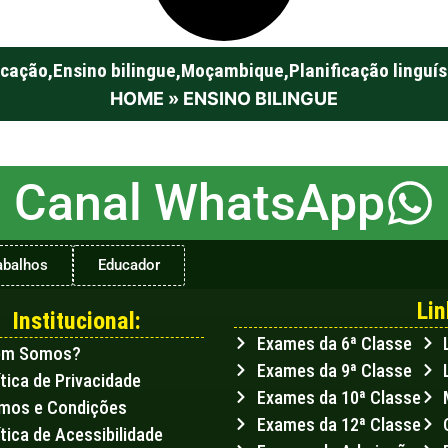
cação
,
Ensino bilingue
,
Moçambique
,
Planificação linguís
HOME
»
ENSINO BILINGUE
Canal WhatsApp
abalhos
Educador
Lin
Institucional:
Exames da 6ª Classe
em Somos?
Exames da 9ª Classe
ítica de Privacidade
Exames da 10ª Classe
mos e Condições
Exames da 12ª Classe
ítica de Acessibilidade