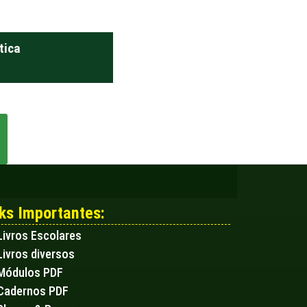
tica
ks Importantes:
Livros Escolares
Livros diversos
Módulos PDF
Cadernos PDF