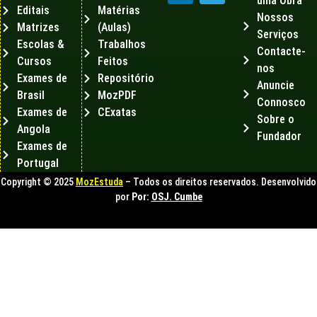
uma Obra
Editais
Matérias
Nossos
Matrizes
(Aulas)
Serviços
Escolas &
Trabalhos
Contacte-
Cursos
Feitos
nos
Exames de
Repositório
Anuncie
Brasil
MozPDF
Connosco
Exames de
CExatas
Sobre o
Angola
Fundador
Exames de
Portugal
Copyright © 2025
MozEstuda
– Todos os direitos reservados. Desenvolvido
por
Por:
OSJ. Cumbe