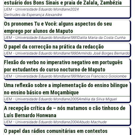
estuário dos Bons Sinais e praia de Zalala, Zambézia
UEM - Universidade Eduardo Mondlane
2024
Gertrudes da Esperança Alexandre
Os pronomes Tu e Você: alguns aspectos do seu
emprego por alunos de Maputo
UEM - Universidade Eduardo Mondlane
1991
Dalila Maria da Costa Cunha
O papel da correcção na prática da redacção
UEM - Universidade Eduardo Mondlane
1990
Armindo José Borges Bernardo
Flexão do verbo no imperativo negativo em português
por estudantes do curso nocturno de Maputo
UEM - Universidade Eduardo Mondlane
1991
Marcos Francisco Gololombe
Uma reflexão sobre a implementação do ensino bilingue
no ensino básico em Moçambique
UEM - Universidade Eduardo Mondlane
2005
Amélia da Silva Miguel
A recepção crítica de – nós matamos o cão tinhoso de
Luís Bernardo Honwana
UEM - Universidade Eduardo Mondlane
2004
Abudo Machude
O papel das rádios comunitárias em contextos