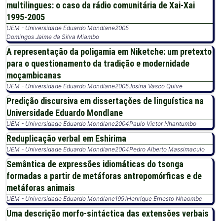
multilingues: o caso da rádio comunitária de Xai-Xai
1995-2005
UEM - Universidade Eduardo Mondlane
2005
Domingos Jaime da Silva Miambo
A representação da poligamia em Niketche: um pretexto
para o questionamento da tradição e modernidade
moçambicanas
UEM - Universidade Eduardo Mondlane
2005
Josina Vasco Quive
Predição discursiva em dissertações de linguística na
Universidade Eduardo Mondlane
UEM - Universidade Eduardo Mondlane
2004
Paulo Victor Nhantumbo
Reduplicação verbal em Eshirima
UEM - Universidade Eduardo Mondlane
2004
Pedro Alberto Massimaculo
Semântica de expressões idiomáticas do tsonga
formadas a partir de metáforas antropomórficas e de
metáforas animais
UEM - Universidade Eduardo Mondlane
1991
Henrique Ernesto Nhaombe
Uma descrição morfo-sintáctica das extensões verbais