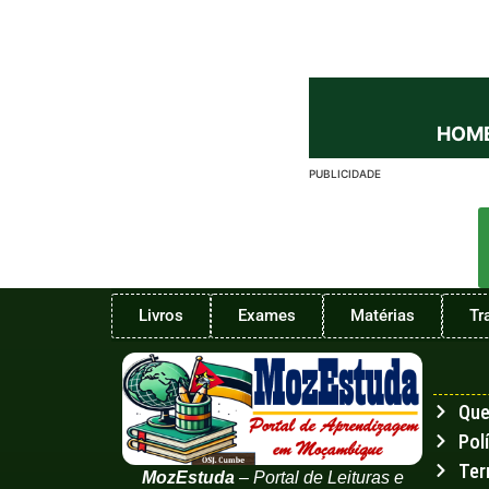
HOM
PUBLICIDADE
Livros
Exames
Matérias
Tr
Qu
Pol
Ter
MozEstuda
– Portal de Leituras e