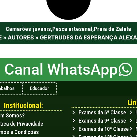
Camarões-juvenis
,
Pesca artesanal
,
Praia de Zalala
E
»
AUTORES
»
GERTRUDES DA ESPERANÇA ALEX
Canal WhatsApp
abalhos
Educador
Lin
Institucional:
Exames da 6ª Classe
em Somos?
Exames da 9ª Classe
ítica de Privacidade
Exames da 10ª Classe
mos e Condições