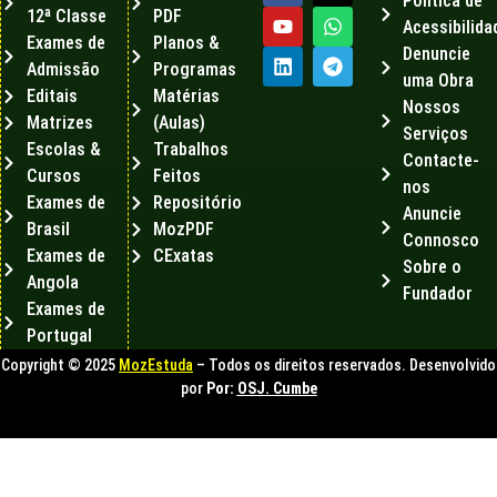
Política de
12ª Classe
PDF
Acessibilida
Exames de
Planos &
Denuncie
Admissão
Programas
uma Obra
Editais
Matérias
Nossos
Matrizes
(Aulas)
Serviços
Escolas &
Trabalhos
Contacte-
Cursos
Feitos
nos
Exames de
Repositório
Anuncie
Brasil
MozPDF
Connosco
Exames de
CExatas
Sobre o
Angola
Fundador
Exames de
Portugal
Copyright © 2025
MozEstuda
– Todos os direitos reservados. Desenvolvido
por
Por:
OSJ. Cumbe