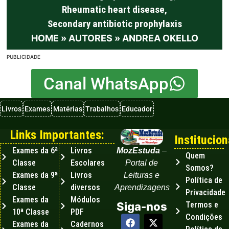
Rheumatic heart disease
,
Secondary antibiotic prophylaxis
HOME
»
AUTORES
»
ANDREA OKELLO
PUBLICIDADE
Canal WhatsApp
Livros
Exames
Matérias
Trabalhos
Educador
Links Importantes:
Institucion
Exames da 6ª
Livros
MozEstuda
–
Quem
Classe
Escolares
Portal de
Somos?
Exames da 9ª
Livros
Leituras e
Política de
Classe
diversos
Aprendizagens
Privacidade
Exames da
Módulos
Termos e
Siga-nos
10ª Classe
PDF
Condições
Exames da
Cadernos