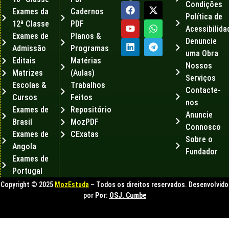
Condições
Exames da
Cadernos
Política de
12ª Classe
PDF
Acessibilida
Exames de
Planos &
Denuncie
Admissão
Programas
uma Obra
Editais
Matérias
Nossos
Matrizes
(Aulas)
Serviços
Escolas &
Trabalhos
Contacte-
Cursos
Feitos
nos
Exames de
Repositório
Anuncie
Brasil
MozPDF
Connosco
Exames de
CExatas
Sobre o
Angola
Fundador
Exames de
Portugal
Copyright © 2025
MozEstuda
– Todos os direitos reservados. Desenvolvido
por
Por:
OSJ. Cumbe