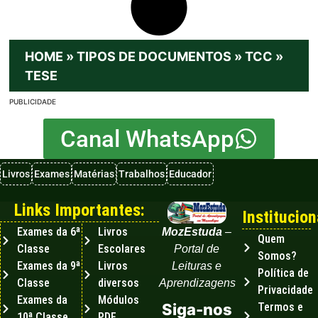
HOME
»
TIPOS DE DOCUMENTOS
»
TCC
»
TESE
PUBLICIDADE
Canal WhatsApp
Livros
Exames
Matérias
Trabalhos
Educador
Links Importantes:
Institucion
Exames da 6ª
Livros
MozEstuda
–
Quem
Classe
Escolares
Portal de
Somos?
Exames da 9ª
Livros
Leituras e
Política de
Classe
diversos
Aprendizagens
Privacidade
Exames da
Módulos
Termos e
Siga-nos
10ª Classe
PDF